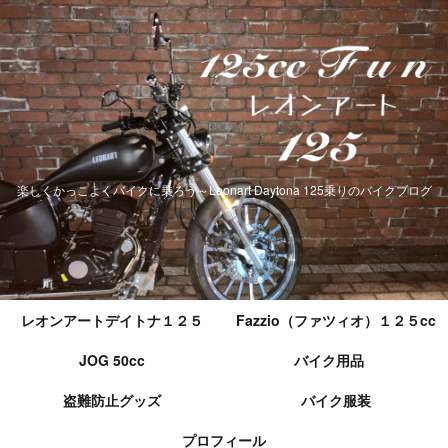
楽しくかっこよくバイクに乗ろう～Leonart Daytona 125乗りのバイクブログ
レオンアートデイトナ１２５
Fazzio（ファツィオ）１２５cc
JOG 50cc
バイク用品
盗難防止グッズ
バイク服装
プロフィール