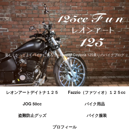
楽しくかっこよくバイクに乗ろう～Leonart Daytona 125乗りのバイクブログ
レオンアートデイトナ１２５
Fazzio（ファツィオ）１２５cc
JOG 50cc
バイク用品
盗難防止グッズ
バイク服装
プロフィール