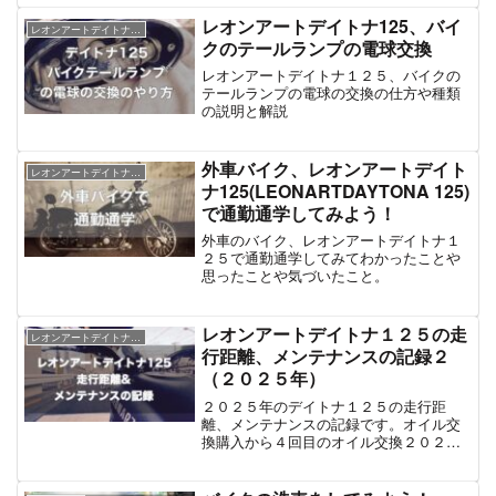
レオンアートデイトナ125、バイ
レオンアートデイトナ１２５
クのテールランプの電球交換
レオンアートデイトナ１２５、バイクの
テールランプの電球の交換の仕方や種類
の説明と解説
外車バイク、レオンアートデイト
レオンアートデイトナ１２５
ナ125(LEONARTDAYTONA 125)
で通勤通学してみよう！
外車のバイク、レオンアートデイトナ１
２５で通勤通学してみてわかったことや
思ったことや気づいたこと。
レオンアートデイトナ１２５の走
レオンアートデイトナ１２５
行距離、メンテナンスの記録２
（２０２５年）
２０２５年のデイトナ１２５の走行距
離、メンテナンスの記録です。オイル交
換購入から４回目のオイル交換２０２５
年５月８日にオイル交換をしました。走
行距離は９５６８ｋｍ。前回の交換から
少し空いてしまいました。前回のオイル