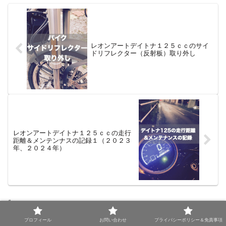
レオンアートデイトナ１２５ｃｃのサイ
ドリフレクター（反射板）取り外し
レオンアートデイトナ１２５ｃｃの走行
距離＆メンテンナスの記録１（２０２３
年、２０２４年）
コメント
プロフィール
お問い合わせ
プライバシーポリシー＆免責事項