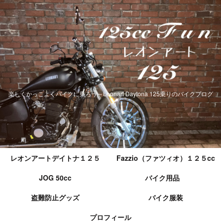
楽しくかっこよくバイクに乗ろう～Leonart Daytona 125乗りのバイクブログ
レオンアートデイトナ１２５
Fazzio（ファツィオ）１２５cc
JOG 50cc
バイク用品
盗難防止グッズ
バイク服装
プロフィール