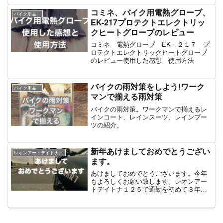
コミネ、バイク用電熱グローブ、
バイク用品
EK-217プロテクトエレクトリッ
クヒートグローブのレビュー
コミネ 電熱グローブ EK－２１７ プ
ロテクトエレクトリックヒートグローブ
のレビュー使用した感想 使用方法
バイクの雨対策をしよう!ワーク
バイク用品
マンで揃える雨対策
バイクの雨対策。ワークマンで揃えるレ
インコート、レインスーツ、レインブー
ツの紹介。
新年あけましておめでとうござい
レオンアートデイトナ１２５
ます。
あけましておめでとうございます。今年
もよろしくお願い致します。レオンアー
トデイトナ１２５で通勤を初めて３年目
になりました。今年も楽しんで通勤した
いと思います。（笑）今年の元旦は雲が
多く、通勤途中に初日の出を拝めません
でした。